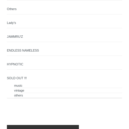
Others
Lady's
JAMMRU'Z
ENDLESS NAMELESS
HYPNOTIC
SOLD OUT !!!
music
vintage
others