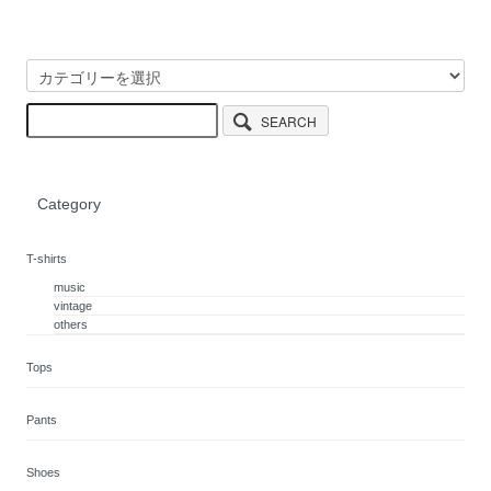
SEARCH
Category
T-shirts
music
vintage
others
Tops
Pants
Shoes