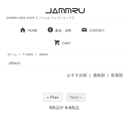
JAMMRU WEB SHOP【 ジャムル ウェブショップ 】
HOME
配送・送料
CONTACT
CART
ホーム
>
T-shirts
>
others
others
おすすめ順 |
価格順
|
新着順
« Prev
Next »
9
商品中
9-9
商品