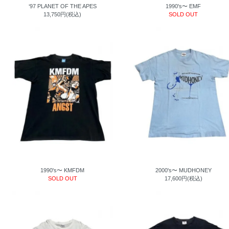
‘97 PLANET OF THE APES
1990's〜 EMF
13,750円(税込)
SOLD OUT
1990's〜 KMFDM
2000's〜 MUDHONEY
SOLD OUT
17,600円(税込)