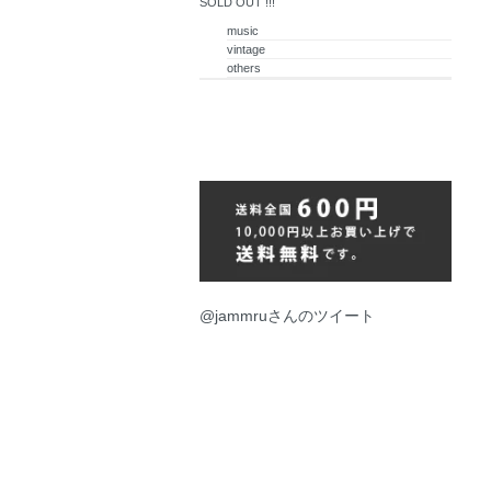
SOLD OUT !!!
music
vintage
others
@jammruさんのツイート