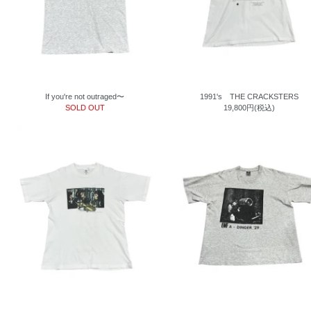
If you're not outraged〜
1991's THE CRACKSTERS
SOLD OUT
19,800円(税込)