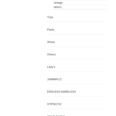
vintage
others
Tops
Pants
Shoes
Others
Lady's
JAMMRU'Z
ENDLESS NAMELESS
HYPNOTIC