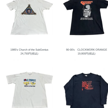
1985's Church of the SubGenius
90-00's CLOCKWORK ORANGE
24,750円(税込)
19,800円(税込)