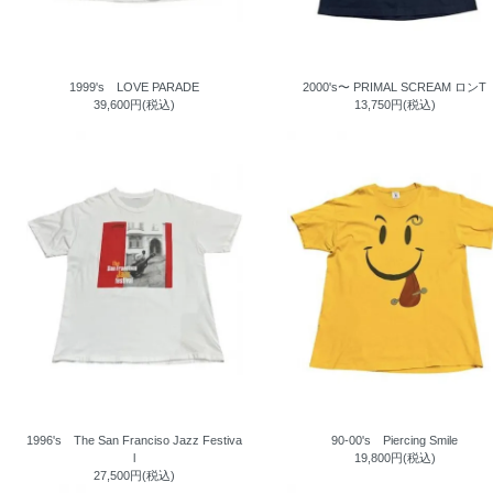
1999's LOVE PARADE
2000's〜 PRIMAL SCREAM ロンT
39,600円(税込)
13,750円(税込)
1996's The San Franciso Jazz Festiva
90-00's Piercing Smile
l
19,800円(税込)
27,500円(税込)