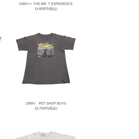
1990's〜 THE MR. T EXPERIENCE
14,850円(税込)
1999's PET SHOP BOYS
18,700円(税込)