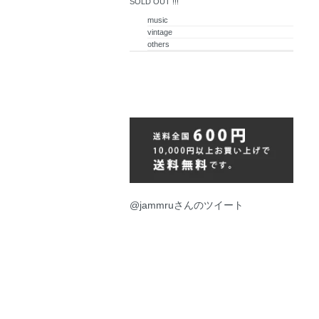
SOLD OUT !!!
music
vintage
others
@jammruさんのツイート