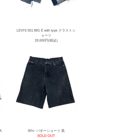
ツ
LEVI'S 501 BIG E with type クラストシ
ョーツ
28,600円(税込)
A
90's- バギーショーツ 黒
SOLD OUT