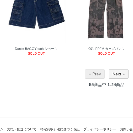
Denim BAGGY tech ショーツ
00's PPFM カーゴパンツ
SOLD OUT
SOLD OUT
« Prev
Next »
55
商品中
1-24
商品
ム
支払・配送について
特定商取引法に基づく表記
プライバシーポリシー
お問い合