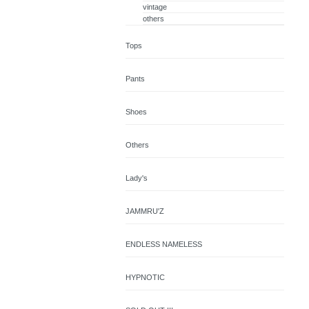
vintage
others
Tops
Pants
Shoes
Others
Lady's
JAMMRU'Z
ENDLESS NAMELESS
HYPNOTIC