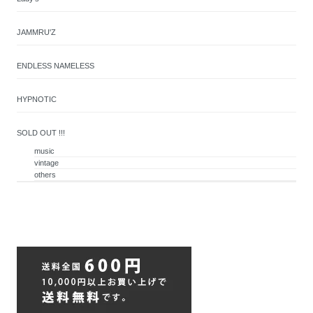
JAMMRU'Z
ENDLESS NAMELESS
HYPNOTIC
SOLD OUT !!!
music
vintage
others