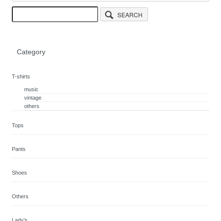
SEARCH
Category
T-shirts
music
vintage
others
Tops
Pants
Shoes
Others
Lady's