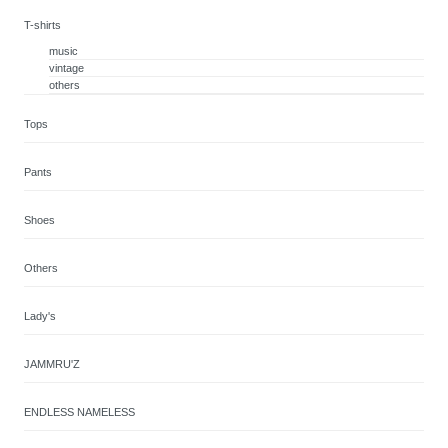
T-shirts
music
vintage
others
Tops
Pants
Shoes
Others
Lady's
JAMMRU'Z
ENDLESS NAMELESS