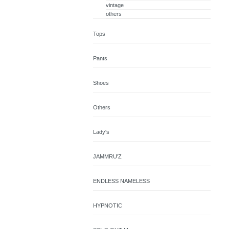
vintage
others
Tops
Pants
Shoes
Others
Lady's
JAMMRU'Z
ENDLESS NAMELESS
HYPNOTIC