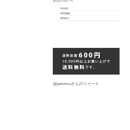
SOLD OUT !!!
music
vintage
others
@jammruさんのツイート