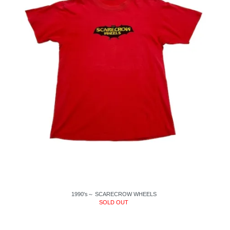
1990's～ SCARECROW WHEELS
SOLD OUT