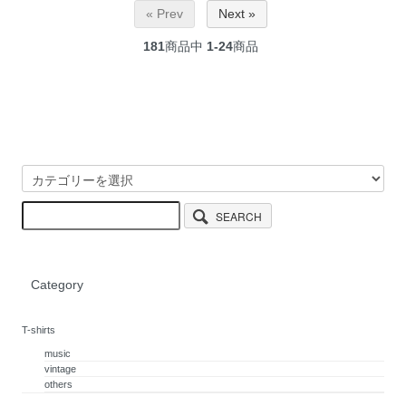
« Prev
Next »
181
商品中
1-24
商品
SEARCH
Category
T-shirts
music
vintage
others