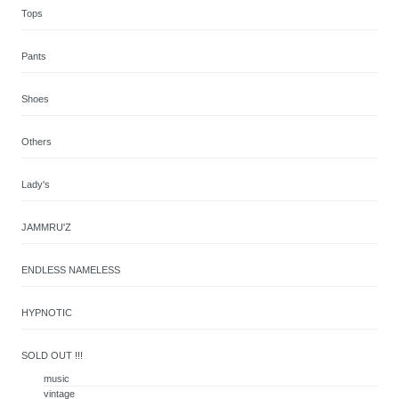
Tops
Pants
Shoes
Others
Lady's
JAMMRU'Z
ENDLESS NAMELESS
HYPNOTIC
SOLD OUT !!!
music
vintage