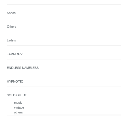
Shoes
Others
Lady's
JAMMRU'Z
ENDLESS NAMELESS
HYPNOTIC
SOLD OUT !!!
music
vintage
others