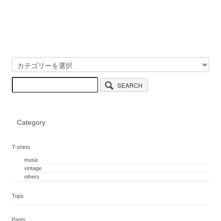
SEARCH
Category
T-shirts
music
vintage
others
Tops
Pants