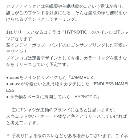
ヒプノティックとは催眠薬や催眠状態の...という意味が有り、
誰もがこのブランドを好きになる！そんな魔法の様な催眠をか
けられるブランドとしてネーミング。
1st.リリースとなるコチラは「HYPNOTIC」のメインロゴTシャ
ツになります。
某インディーポップ・バンドのロゴをサンプリングした可愛い
デザイン！
メインロゴは定番デザインとして今後、カラーリングを変えな
がらリリースしていく予定です。
● usedをメインにリメイクした「JAMMRU'Z」
● yu-coが今着たいと思う物をカタチにした「ENDLESS NAMEL
ESS」
● サラ物をベースに展開していく「HYPNOTIC」...
主にTシャツが主軸のブランドになるとは思いますが、
スウェットやパーカー、小物など色々とリリースしていければ
と考えています。
＊ 手刷りによる版のズレなどがある場合もございます。ご了承