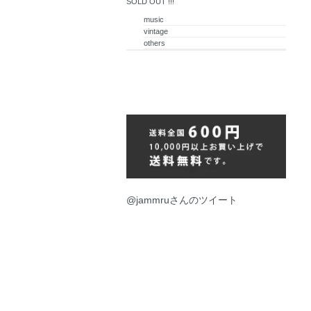
SOLD OUT !!!
music
vintage
others
@jammruさんのツイート