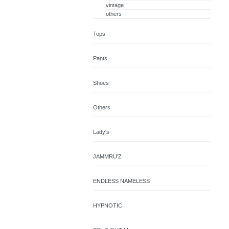
vintage
others
Tops
Pants
Shoes
Others
Lady's
JAMMRU'Z
ENDLESS NAMELESS
HYPNOTIC