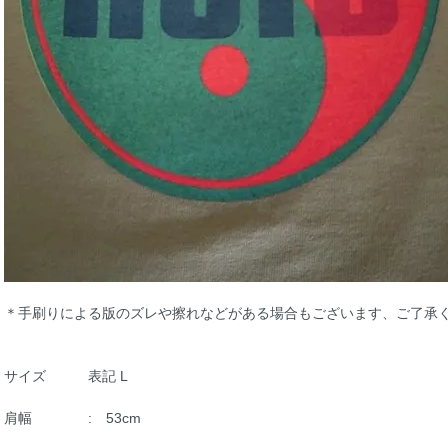
＊手刷りによる版のズレや擦れなどがある場合もございます、ご了承
サイズ 表記 L
肩幅 : 53cm