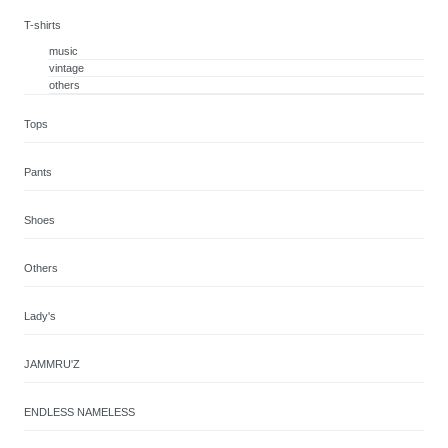
T-shirts
music
vintage
others
Tops
Pants
Shoes
Others
Lady's
JAMMRU'Z
ENDLESS NAMELESS