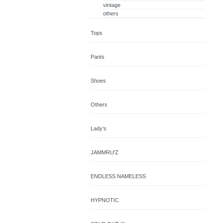
vintage
others
Tops
Pants
Shoes
Others
Lady's
JAMMRU'Z
ENDLESS NAMELESS
HYPNOTIC