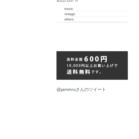
SOLD OUT !!!
music
vintage
others
@jammruさんのツイート