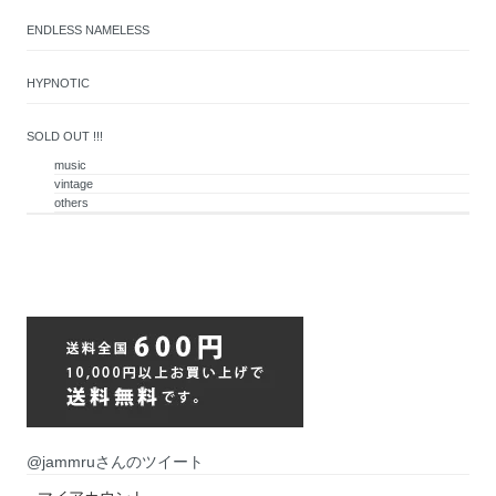
ENDLESS NAMELESS
HYPNOTIC
SOLD OUT !!!
music
vintage
others
@jammruさんのツイート