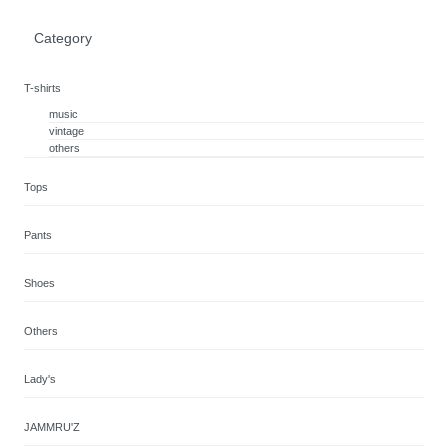
Category
T-shirts
music
vintage
others
Tops
Pants
Shoes
Others
Lady's
JAMMRU'Z