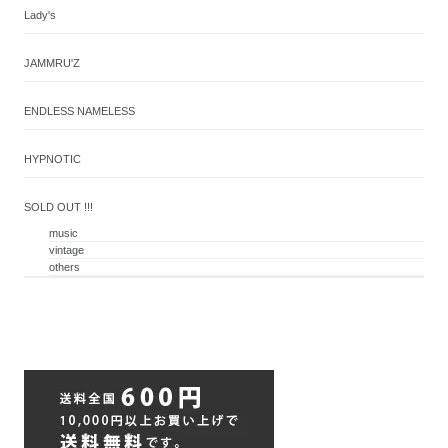
Lady's
JAMMRU'Z
ENDLESS NAMELESS
HYPNOTIC
SOLD OUT !!!
music
vintage
others