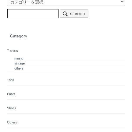
SEARCH
Category
T-shirts
music
vintage
others
Tops
Pants
Shoes
Others