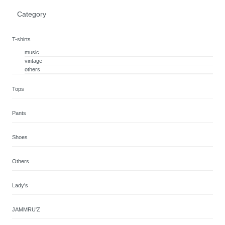
Category
T-shirts
music
vintage
others
Tops
Pants
Shoes
Others
Lady's
JAMMRU'Z