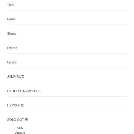
Tops
Pants
Shoes
Others
Lady's
JAMMRU'Z
ENDLESS NAMELESS
HYPNOTIC
SOLD OUT !!!
music
vintage