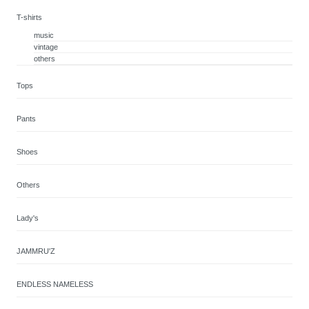
T-shirts
music
vintage
others
Tops
Pants
Shoes
Others
Lady's
JAMMRU'Z
ENDLESS NAMELESS