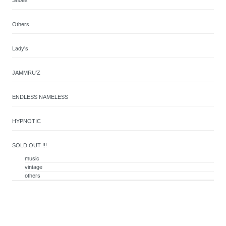
Shoes
Others
Lady's
JAMMRU'Z
ENDLESS NAMELESS
HYPNOTIC
SOLD OUT !!!
music
vintage
others