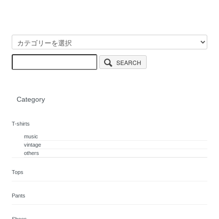
SEARCH
Category
T-shirts
music
vintage
others
Tops
Pants