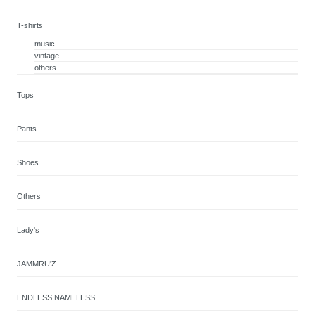
T-shirts
music
vintage
others
Tops
Pants
Shoes
Others
Lady's
JAMMRU'Z
ENDLESS NAMELESS