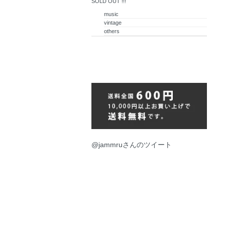
SOLD OUT !!!
music
vintage
others
@jammruさんのツイート