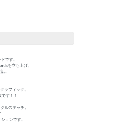
ンドです。
ordsを立ち上げ、
な話。
のグラフィック。
枚です！！
シングルステッチ。
ど
ィションです。