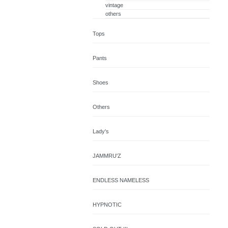
vintage
others
Tops
Pants
Shoes
Others
Lady's
JAMMRU'Z
ENDLESS NAMELESS
HYPNOTIC