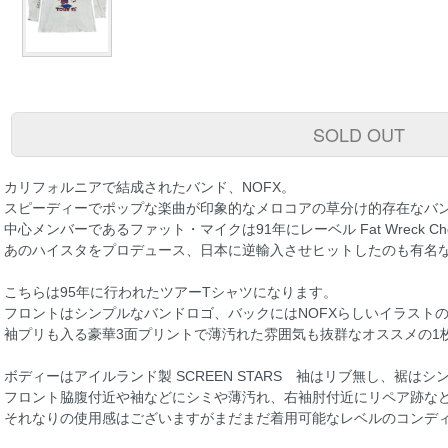
SOLD OUT
カリフォルニアで結成されたバンド、NOFX。
スピーディーでポップな楽曲が印象的なメロコアの草分け的存在なバ
中心メンバーであるファット・マイクは91年にレーベル Fat Wreck Ch
あのハイスタをプロデュース、日本に逆輸入させヒットしたのも有名
こちらは95年に行われたツアーTシャツになります。
フロントはシンプルなバンドロゴ、バックにはNOFXらしいイラスト
袖プリも入る豪華3面プリントで薄汚れた雰囲気も抜群なオススメの1
ボディーはアイルランド製 SCREEN STARS 袖はリブ無し、裾は
フロント脇腹付近や袖などにシミや薄汚れ、右袖肘付近にリペア跡な
それなりの使用感はございますがまだまだ着用可能なレベルのコンデ