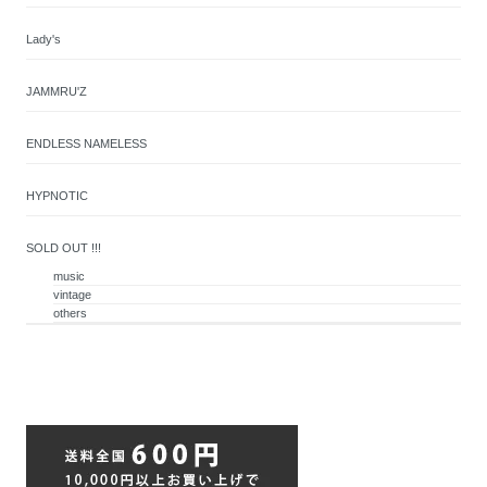
Lady's
JAMMRU'Z
ENDLESS NAMELESS
HYPNOTIC
SOLD OUT !!!
music
vintage
others