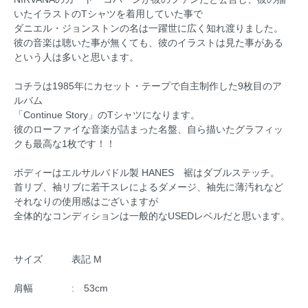
いたイラストのTシャツを着用していた事で
ダニエル・ジョンストンの名は一躍世に広く知れ渡りました。
彼の音楽は聴いた事が無くても、彼のイラストは見た事がある
という人は多いと思います。
コチラは1985年にカセット・テープで自主制作した9枚目のア
ルバム
「Continue Story」のTシャツになります。
彼のローファイな音楽が詰まった名盤、自ら描いたグラフィッ
クも最高な1枚です！！
ボディーはエルサルバドル製 HANES 裾はダブルステッチ。
首リブ、袖リブに若干スレによるダメージ、袖先に薄汚れなど
それなりの使用感はございますが
全体的なコンディションは一般的なUSEDレベルだと思います。
サイズ 表記 M
肩幅 : 53cm