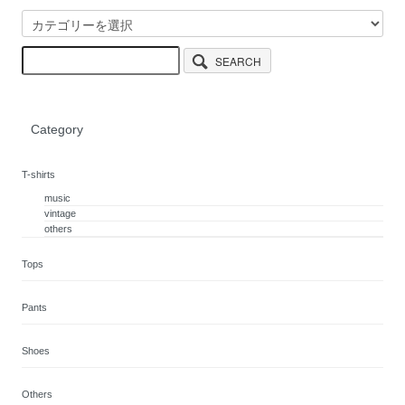
SEARCH
Category
T-shirts
music
vintage
others
Tops
Pants
Shoes
Others