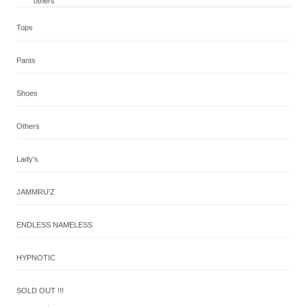
others
Tops
Pants
Shoes
Others
Lady's
JAMMRU'Z
ENDLESS NAMELESS
HYPNOTIC
SOLD OUT !!!