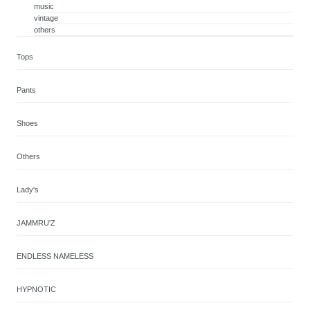
music
vintage
others
Tops
Pants
Shoes
Others
Lady's
JAMMRU'Z
ENDLESS NAMELESS
HYPNOTIC