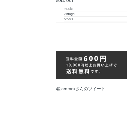
SOLD OUT !!!
music
vintage
others
@jammruさんのツイート