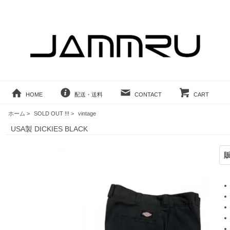
HOME
配送・送料
CONTACT
CART
ホーム
>
SOLD OUT !!!
>
vintage
USA製 DICKIES BLACK