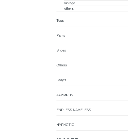
vintage
others
Tops
Pants
Shoes
Others
Lady's
JAMMRU'Z
ENDLESS NAMELESS
HYPNOTIC