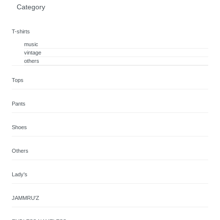
Category
T-shirts
music
vintage
others
Tops
Pants
Shoes
Others
Lady's
JAMMRU'Z