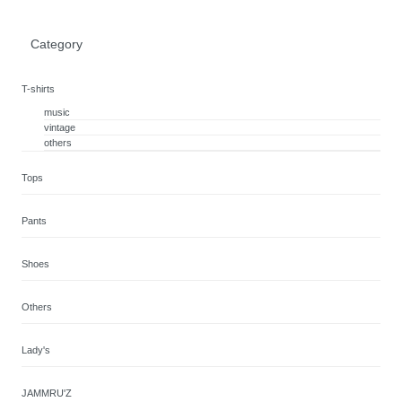
Category
T-shirts
music
vintage
others
Tops
Pants
Shoes
Others
Lady's
JAMMRU'Z