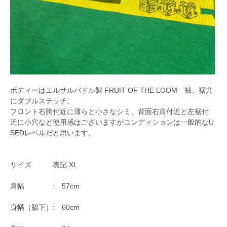
ボディーはエルサルバドル製 FRUIT OF THE LOOM 袖、裾共
にダブルステッチ。
フロント右胸付近に薄らと小さなシミ、背面右肩付近と左裾付
近に小穴など使用感はございますがコンディションは一般的なU
SEDレベルだと思います。
サイズ 表記 XL
肩幅 : 57cm
身幅（脇下）: 60cm