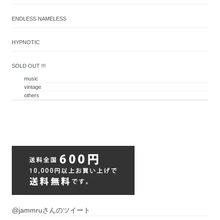
ENDLESS NAMELESS
HYPNOTIC
SOLD OUT !!!
music
vintage
others
@jammruさんのツイート