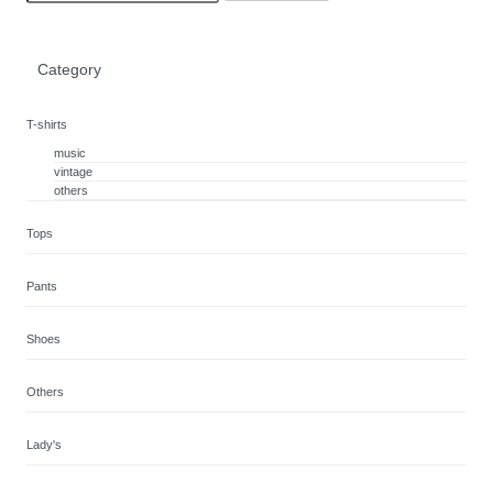
Category
T-shirts
music
vintage
others
Tops
Pants
Shoes
Others
Lady's