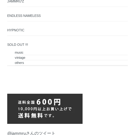
JAMMRU'Z
ENDLESS NAMELESS
HYPNOTIC
SOLD OUT !!!
music
vintage
others
@jammruさんのツイート