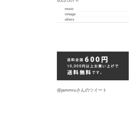
SOLD OUT !!!
music
vintage
others
@jammruさんのツイート