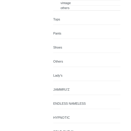
vintage
others
Tops
Pants
Shoes
Others
Lady's
JAMMRU'Z
ENDLESS NAMELESS
HYPNOTIC