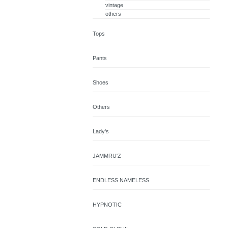
vintage
others
Tops
Pants
Shoes
Others
Lady's
JAMMRU'Z
ENDLESS NAMELESS
HYPNOTIC