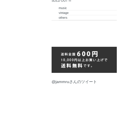
SOLD OUT !!!
music
vintage
others
@jammruさんのツイート