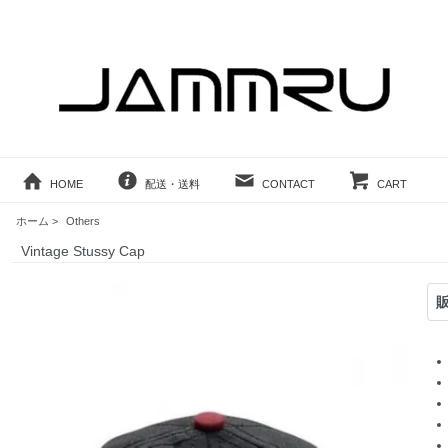
HOME
配送・送料
CONTACT
CART
ホーム
>
Others
Vintage Stussy Cap