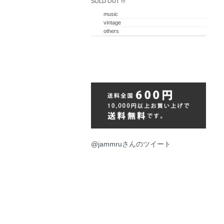
SOLD OUT !!!
music
vintage
others
@jammruさんのツイート