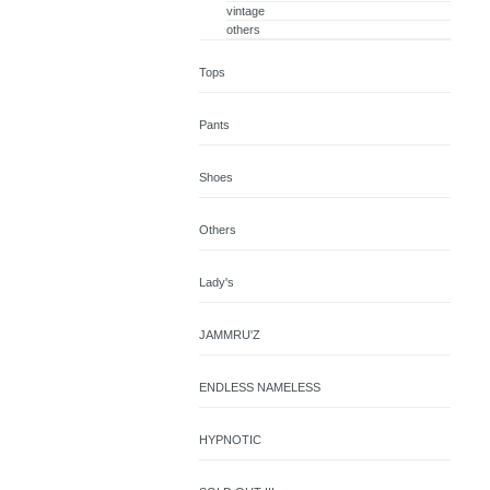
vintage
others
Tops
Pants
Shoes
Others
Lady's
JAMMRU'Z
ENDLESS NAMELESS
HYPNOTIC