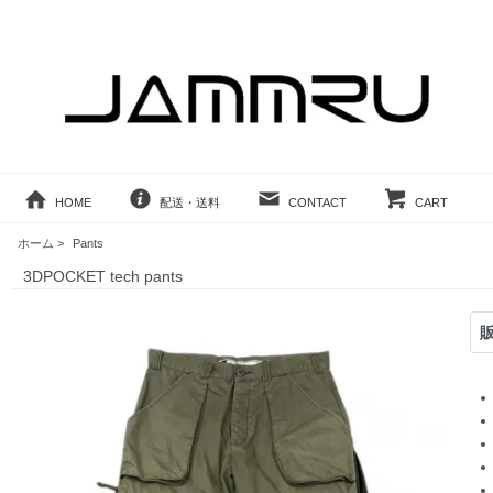
HOME
配送・送料
CONTACT
CART
ホーム
>
Pants
3DPOCKET tech pants