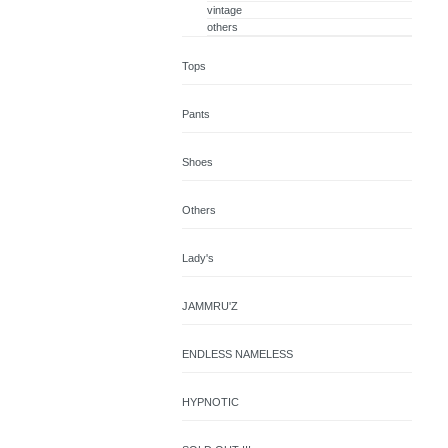
vintage
others
Tops
Pants
Shoes
Others
Lady's
JAMMRU'Z
ENDLESS NAMELESS
HYPNOTIC