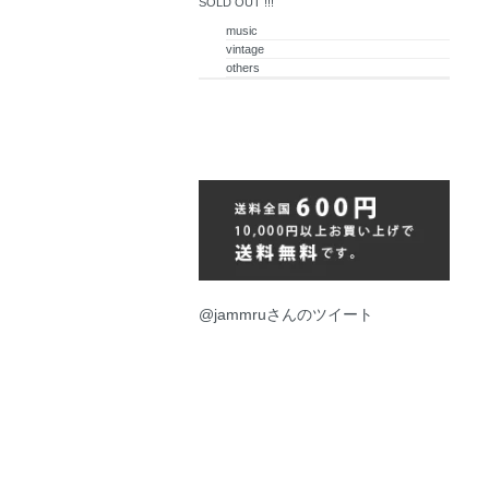
SOLD OUT !!!
music
vintage
others
@jammruさんのツイート