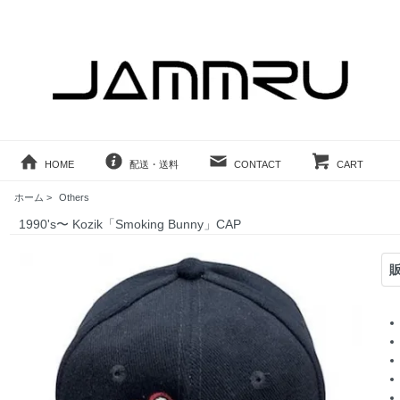
HOME
配送・送料
CONTACT
CART
ホーム
>
Others
1990's〜 Kozik「Smoking Bunny」CAP