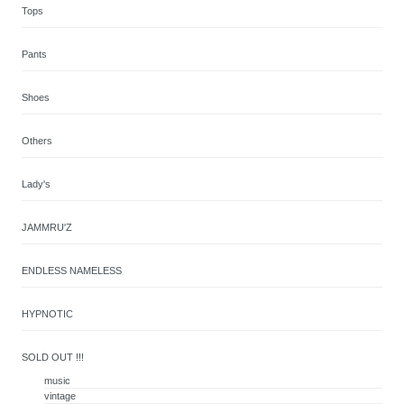
Tops
Pants
Shoes
Others
Lady's
JAMMRU'Z
ENDLESS NAMELESS
HYPNOTIC
SOLD OUT !!!
music
vintage