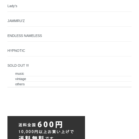
Lady's
JAMMRU'Z
ENDLESS NAMELESS
HYPNOTIC
SOLD OUT !!!
music
vintage
others