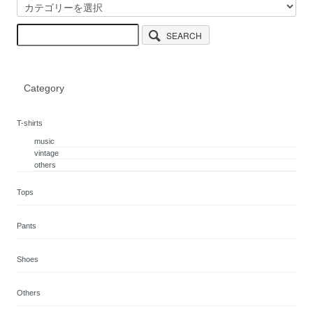
SEARCH
Category
T-shirts
music
vintage
others
Tops
Pants
Shoes
Others