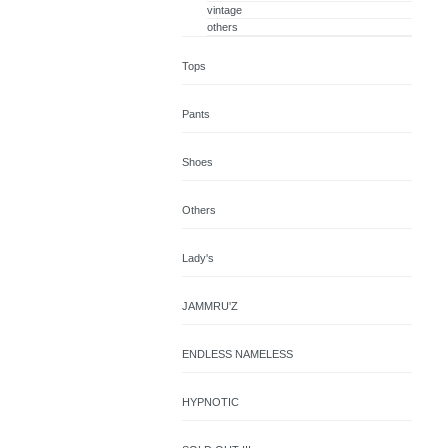
vintage
others
Tops
Pants
Shoes
Others
Lady's
JAMMRU'Z
ENDLESS NAMELESS
HYPNOTIC