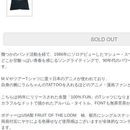
SOLD OUT
幾つかのバンド活動を経て、1986年にソロデビューしたマシュー・ス
どこか甘酸っぱい青春を感じるソングライティングで、90年代のパワ
す。
M.V.やツアーTシャツに度々日本のアニメが使われており、
自身の腕にラムちゃんのTATTOOを入れるほどのアニメ・漫画ファン
こちらは95年にリリースされた名盤「100% FUN」のTシャツになり
カラフルなドットで描かれたアルバム・タイトル、FONTも無茶苦茶
ボディーはUSA製 FRUIT OF THE LOOM 袖、裾共にシングルステ
両肩付近にヤケによる色褪せなど使用感はございますが全体的なコンデ
ます。