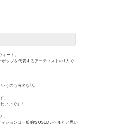
ウィート。
ーポップを代表するアーティストの1人で
というのも有名な話。
ます。
かわいいです！
ッチ。
ィションは一般的なUSEDレベルだと思い