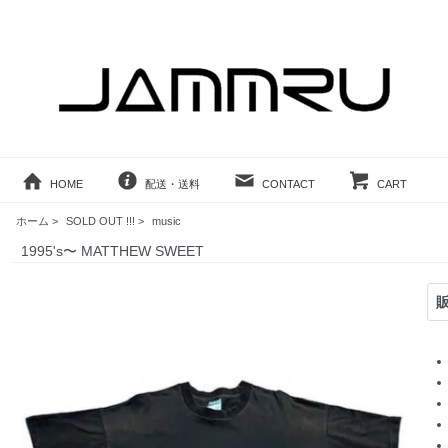
HOME
配送・送料
CONTACT
CART
ホーム
>
SOLD OUT !!!
>
music
1995's〜 MATTHEW SWEET