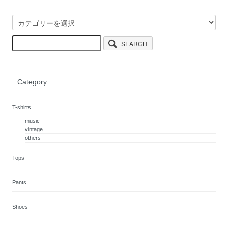
SEARCH
Category
T-shirts
music
vintage
others
Tops
Pants
Shoes