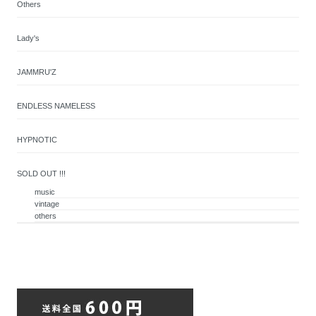
Others
Lady's
JAMMRU'Z
ENDLESS NAMELESS
HYPNOTIC
SOLD OUT !!!
music
vintage
others