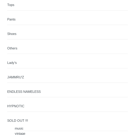
Tops
Pants
Shoes
Others
Lady's
JAMMRU'Z
ENDLESS NAMELESS
HYPNOTIC
SOLD OUT !!!
music
vintage