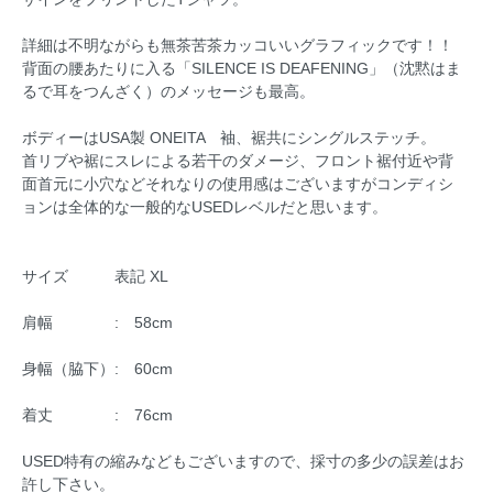
詳細は不明ながらも無茶苦茶カッコいいグラフィックです！！
背面の腰あたりに入る「SILENCE IS DEAFENING」（沈黙はま
るで耳をつんざく）のメッセージも最高。
ボディーはUSA製 ONEITA 袖、裾共にシングルステッチ。
首リブや裾にスレによる若干のダメージ、フロント裾付近や背
面首元に小穴などそれなりの使用感はございますがコンディシ
ョンは全体的な一般的なUSEDレベルだと思います。
サイズ 表記 XL
肩幅 : 58cm
身幅（脇下）: 60cm
着丈 : 76cm
USED特有の縮みなどもございますので、採寸の多少の誤差はお
許し下さい。