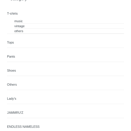
T-shirts
music
vintage
others
Tops
Pants
Shoes
Others
Lady's
JAMMRU'Z
ENDLESS NAMELESS