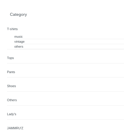
Category
T-shirts
music
vintage
others
Tops
Pants
Shoes
Others
Lady's
JAMMRU'Z