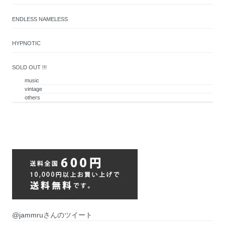
ENDLESS NAMELESS
HYPNOTIC
SOLD OUT !!!
music
vintage
others
@jammruさんのツイート