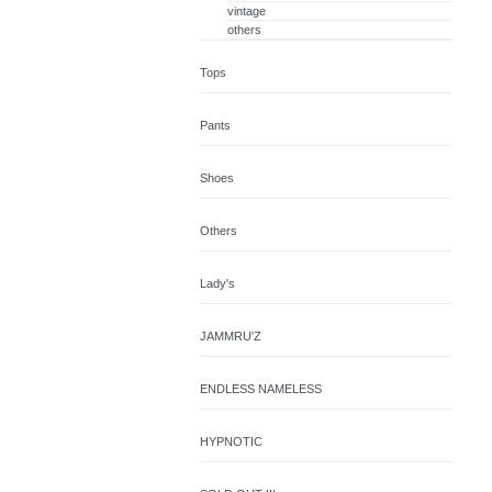
vintage
others
Tops
Pants
Shoes
Others
Lady's
JAMMRU'Z
ENDLESS NAMELESS
HYPNOTIC