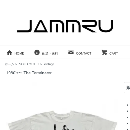
HOME
配送・送料
CONTACT
CART
ホーム
>
SOLD OUT !!!
>
vintage
1980's〜 The Terminator