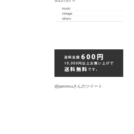
SOLD OUT !!!
music
vintage
others
@jammruさんのツイート