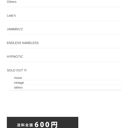
Others
Lady's
JAMMRU'Z
ENDLESS NAMELESS
HYPNOTIC
SOLD OUT !!!
music
vintage
others