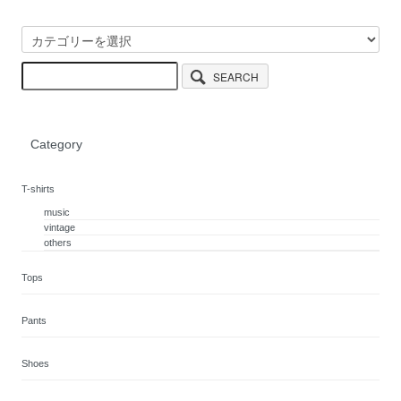
SEARCH
Category
T-shirts
music
vintage
others
Tops
Pants
Shoes