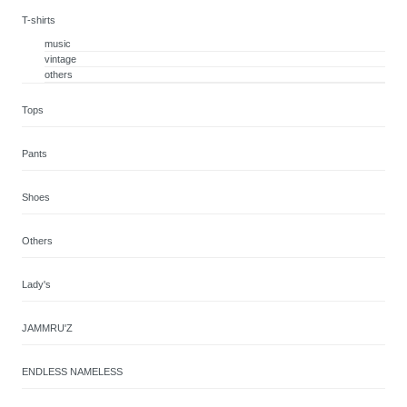
T-shirts
music
vintage
others
Tops
Pants
Shoes
Others
Lady's
JAMMRU'Z
ENDLESS NAMELESS