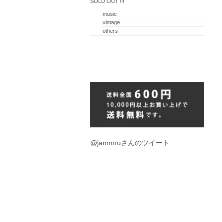
SOLD OUT !!!
music
vintage
others
@jammruさんのツイート