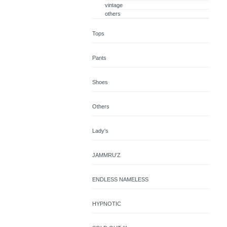
vintage
others
Tops
Pants
Shoes
Others
Lady's
JAMMRU'Z
ENDLESS NAMELESS
HYPNOTIC