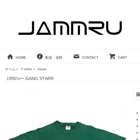
HOME
配送・送料
CONTACT
CART
ホーム
>
T-shirts
>
music
1990's〜 GANG STARR