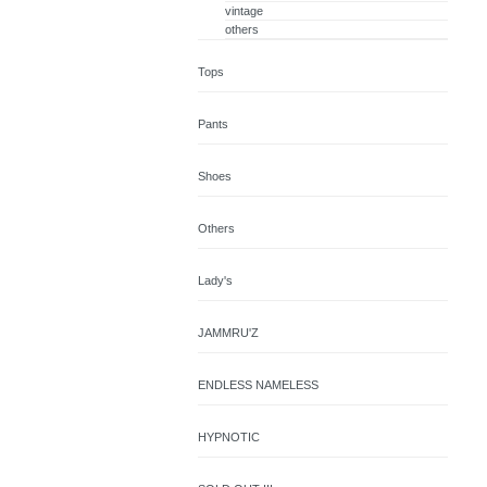
vintage
others
Tops
Pants
Shoes
Others
Lady's
JAMMRU'Z
ENDLESS NAMELESS
HYPNOTIC