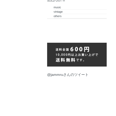
SOLD OUT !!!
music
vintage
others
@jammruさんのツイート