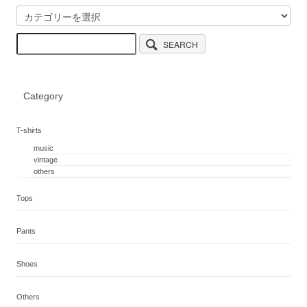
SEARCH
Category
T-shirts
music
vintage
others
Tops
Pants
Shoes
Others