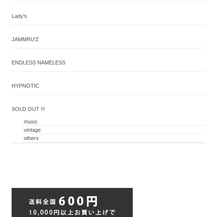
Lady's
JAMMRU'Z
ENDLESS NAMELESS
HYPNOTIC
SOLD OUT !!!
music
vintage
others