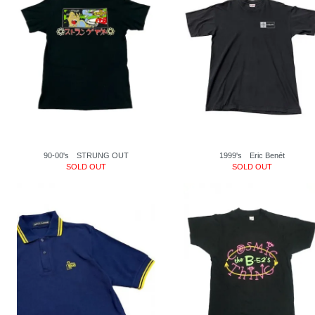
90-00's STRUNG OUT
1999's Eric Benét
SOLD OUT
SOLD OUT