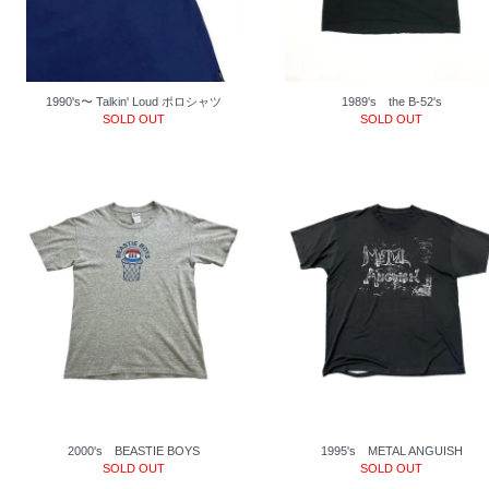
1990's〜 Talkin' Loud ポロシャツ
1989's the B-52's
SOLD OUT
SOLD OUT
2000's BEASTIE BOYS
1995's METAL ANGUISH
SOLD OUT
SOLD OUT