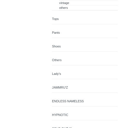
vintage
others
Tops
Pants
Shoes
Others
Lady's
JAMMRU'Z
ENDLESS NAMELESS
HYPNOTIC