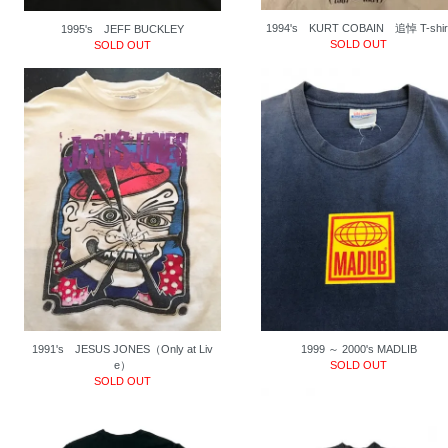
1994's KURT COBAIN 追悼 T-shir
1995's JEFF BUCKLEY
SOLD OUT
SOLD OUT
1991's JESUS JONES（Only at Liv
1999 ～ 2000's MADLIB
e）
SOLD OUT
SOLD OUT