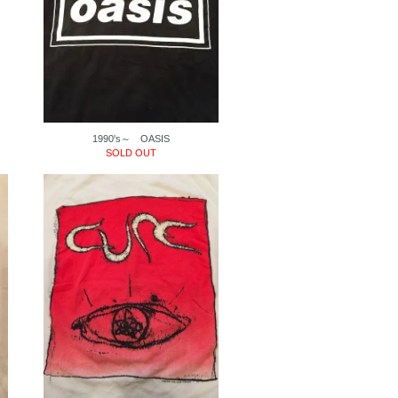
1990's～ OASIS
SOLD OUT