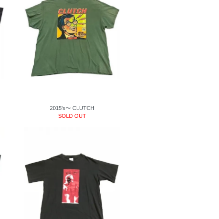
2015's〜 CLUTCH
SOLD OUT