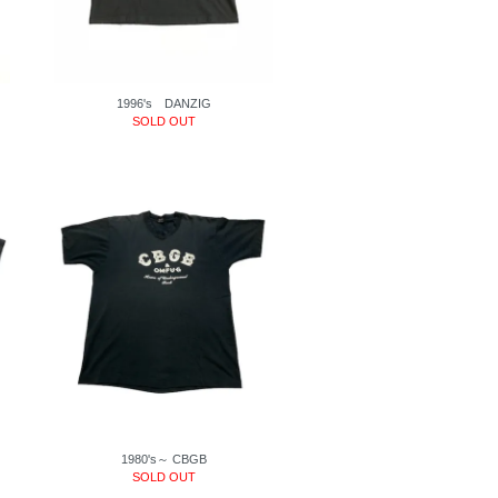
1996's DANZIG
SOLD OUT
1980's～ CBGB
SOLD OUT