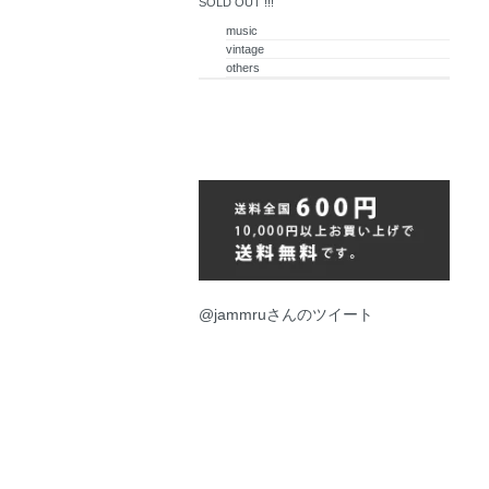
SOLD OUT !!!
music
vintage
others
@jammruさんのツイート