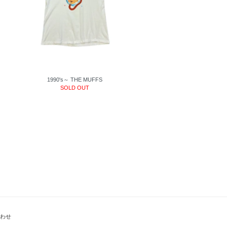
1990's～ THE MUFFS
SOLD OUT
わせ