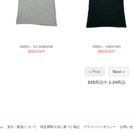
2000's～ DJ SHADOW
1990's～ HAGFISH
SOLD OUT
SOLD OUT
« Prev
Next »
625
商品中
1-24
商品
ム
支払・配送について
特定商取引法に基づく表記
プライバシーポリシー
お問い合