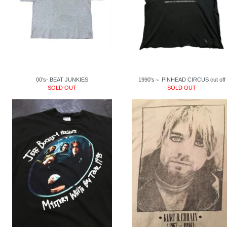
00's- BEAT JUNKIES
1990's～ PINHEAD CIRCUS cut off
SOLD OUT
SOLD OUT