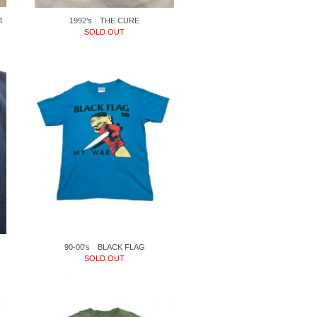
t
1992's THE CURE
SOLD OUT
90-00's BLACK FLAG
SOLD OUT