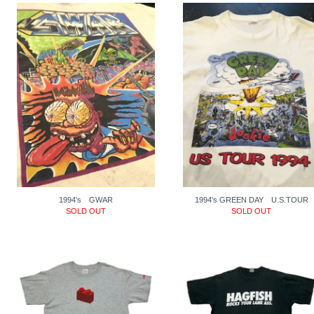
1994's GWAR
1994's GREEN DAY U.S.TOUR
SOLD OUT
SOLD OUT