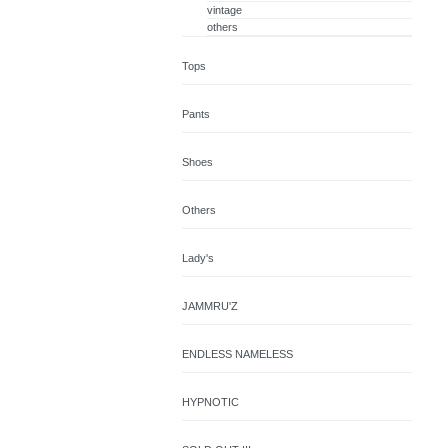
vintage
others
Tops
Pants
Shoes
Others
Lady's
JAMMRU'Z
ENDLESS NAMELESS
HYPNOTIC