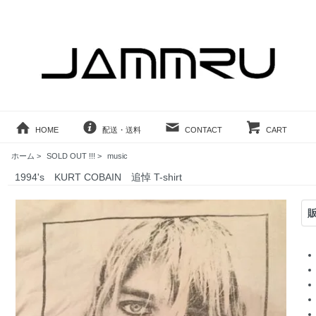
HOME
配送・送料
CONTACT
CART
ホーム
>
SOLD OUT !!!
>
music
1994's KURT COBAIN 追悼 T-shirt