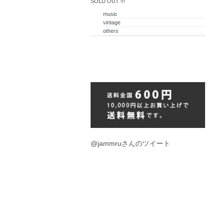
SOLD OUT !!!
music
vintage
others
@jammruさんのツイート