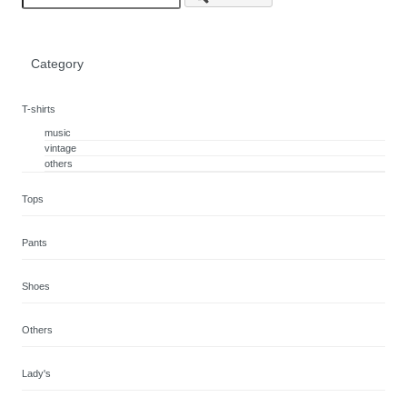
Category
T-shirts
music
vintage
others
Tops
Pants
Shoes
Others
Lady's