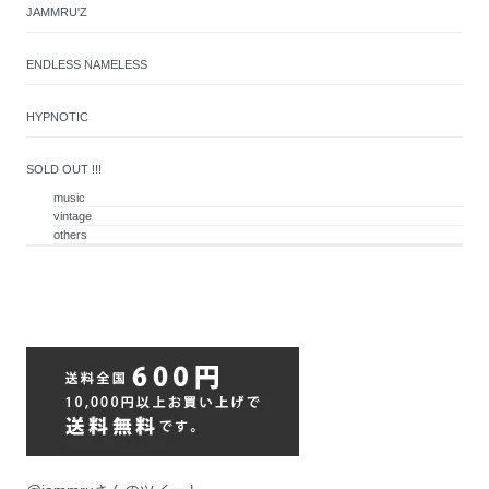
JAMMRU'Z
ENDLESS NAMELESS
HYPNOTIC
SOLD OUT !!!
music
vintage
others