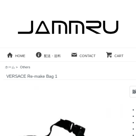
HOME
配送・送料
CONTACT
CART
ホーム
>
Others
VERSACE Re-make Bag 1