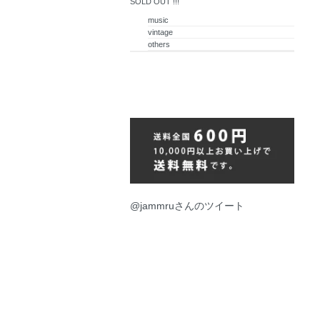
SOLD OUT !!!
music
vintage
others
@jammruさんのツイート