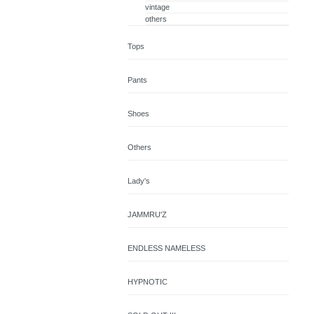
vintage
others
Tops
Pants
Shoes
Others
Lady's
JAMMRU'Z
ENDLESS NAMELESS
HYPNOTIC