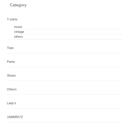
Category
T-shirts
music
vintage
others
Tops
Pants
Shoes
Others
Lady's
JAMMRU'Z