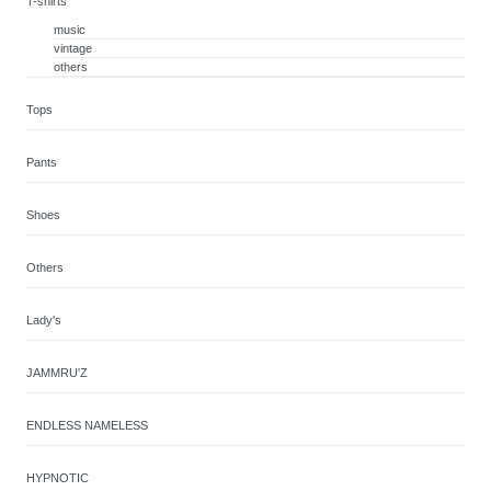
T-shirts
music
vintage
others
Tops
Pants
Shoes
Others
Lady's
JAMMRU'Z
ENDLESS NAMELESS
HYPNOTIC