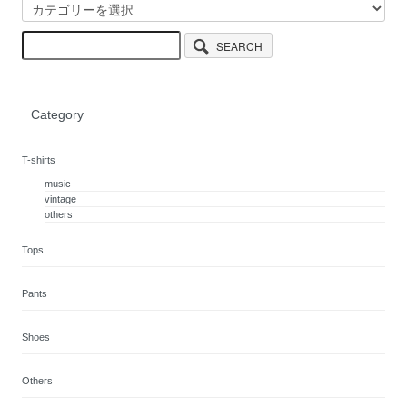
SEARCH
Category
T-shirts
music
vintage
others
Tops
Pants
Shoes
Others