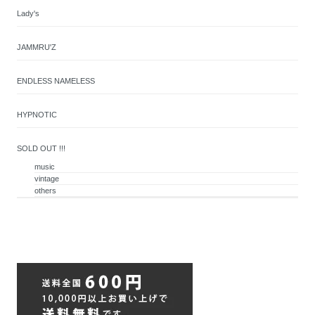
Lady's
JAMMRU'Z
ENDLESS NAMELESS
HYPNOTIC
SOLD OUT !!!
music
vintage
others